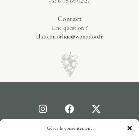
+33 6 08 69 02 27
Contact
Une question ?
chateau.orliac@wanadoo.fr
Gérer le consentement
Mentions légales
C.G.V
Cookies