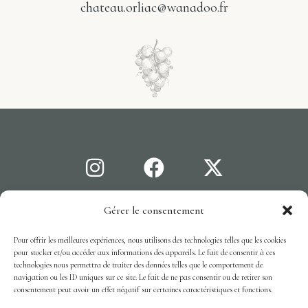
chateau.orliac@wanadoo.fr
Gérer le consentement
Mentions légales
C.G.V
Cookies
© 2026 · CHÂTEAU LABASTIDE ORLIAC, TOUS DROITS
Pour offrir les meilleures expériences, nous utilisons des technologies telles que les cookies
RÉSERVÉS.
pour stocker et/ou accéder aux informations des appareils. Le fait de consentir à ces
technologies nous permettra de traiter des données telles que le comportement de
RÉALISATION
KERNEL
navigation ou les ID uniques sur ce site. Le fait de ne pas consentir ou de retirer son
consentement peut avoir un effet négatif sur certaines caractéristiques et fonctions.