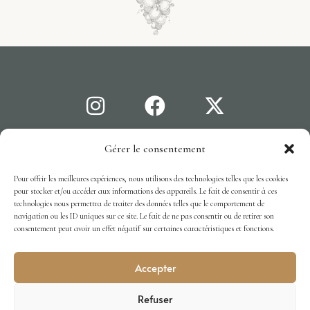
Gérer le consentement
Mentions légales
C.G.V
Cookies
© 2026 · CHÂTEAU LABASTIDE ORLIAC, TOUS DROITS
Pour offrir les meilleures expériences, nous utilisons des technologies telles que les cookies
RÉSERVÉS.
pour stocker et/ou accéder aux informations des appareils. Le fait de consentir à ces
technologies nous permettra de traiter des données telles que le comportement de
RÉALISATION
KERNEL
navigation ou les ID uniques sur ce site. Le fait de ne pas consentir ou de retirer son
consentement peut avoir un effet négatif sur certaines caractéristiques et fonctions.
Accepter
Refuser