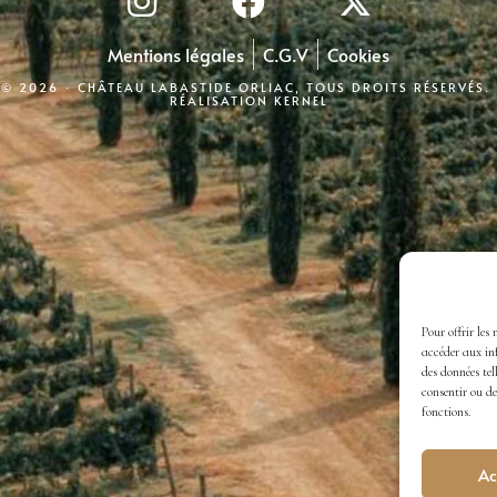
Mentions légales
C.G.V
Cookies
© 2026 · CHÂTEAU LABASTIDE ORLIAC, TOUS DROITS RÉSERVÉS.
RÉALISATION
KERNEL
Pour offrir les
accéder aux inf
des données tel
consentir ou de
fonctions.
Ac